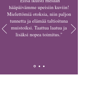
“Elisa ikuisti meidän
hääpäivämme upeisiin kuviin!
Mielettömiä otoksia, niin paljon
tunnetta ja elämää taltioituna
muistoiksi. Taattua laatua ja
lisäksi nopea toimitus."
TEL
+358 401 490 443