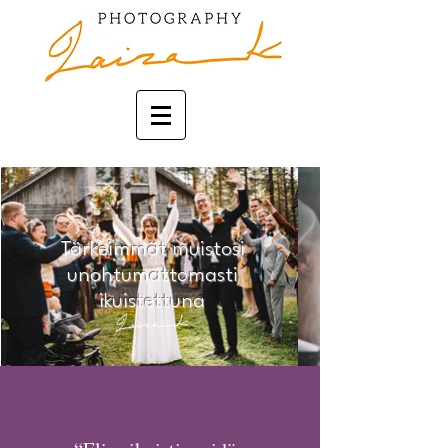
Tärkeimmät muistosi
unohtumattomasti
ikuistettuna