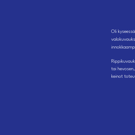
Oli kyseessä
valokuvaukse
innokkaampa
Rippikuvauk
tai hevosen,
keinot tote