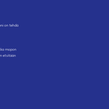
eni on tehdä
ikka mopon
in etsitään