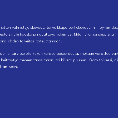
 sitten valmistujaiskuvaus, tai vaikkapa perhekuvaus, niin pyrkimyks
sta sinulle hauska ja nautittava kokemus. Mitä hullumpi idea, sitä
na lähden toiveitasi toteuttamaan!
sien ei tarvitse olla kukan kanssa poseerausta, mukaan voi ottaa va
 heittäytyä mereen tanssimaan, tai kiivetä puuhun! Kerro toiveesi, ni
uttamiseen.