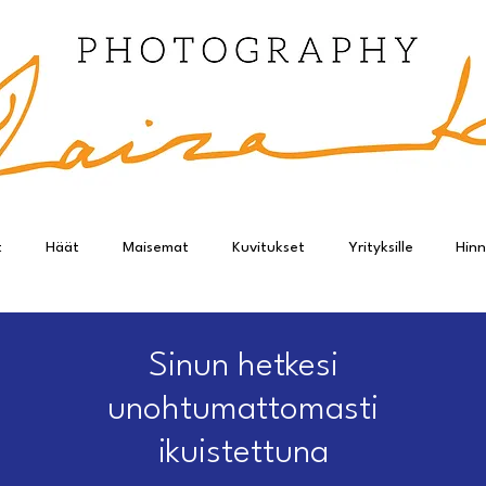
t
Häät
Maisemat
Kuvitukset
Yrityksille
Hinn
Sinun hetkesi
unohtumattomasti
ikuistettuna