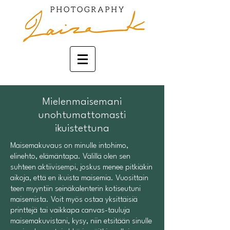
Mielenmaisemani
unohtumattomasti
ikuistettuna
Maisemakuvaus on minulle intohimo,
elinehto, elämäntapa. Välillä olen sen
suhteen aktiivisempi, joskus menee pitkiäkin
aikoja, että en ikuista maisemia. Vuosittain
teen myyntiin seinäkalenterin kotiseutuni
maisemista. Voit myös ostaa yksittäisiä
printtejä tai vaikkapa canvas-tauluja
maisemakuvistani, kysy, niin etsitään sinulle