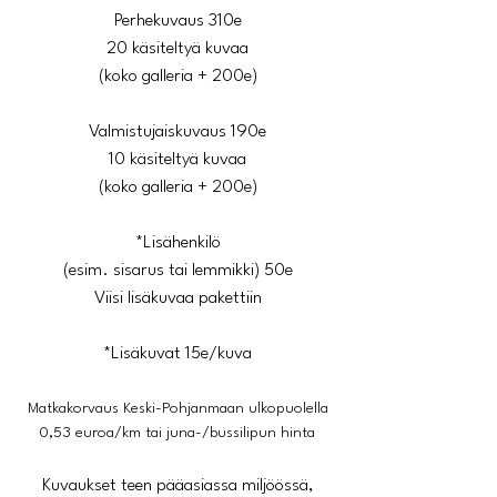
Perhekuvaus 310e
20 käsiteltyä kuvaa
(koko galleria + 200e)
Valmistujaiskuvaus 190e
10 käsiteltyä kuvaa
(koko galleria + 200e)
*Lisähenkilö
(esim. sisarus tai lemmikki) 50e
Viisi lisäkuvaa pakettiin
*Lisäkuvat 15e/kuva
Matkakorvaus Keski-Pohjanmaan ulkopuolella
0,53 euroa/km tai juna-/bussilipun hinta
Kuvaukset teen pääasiassa miljöössä,