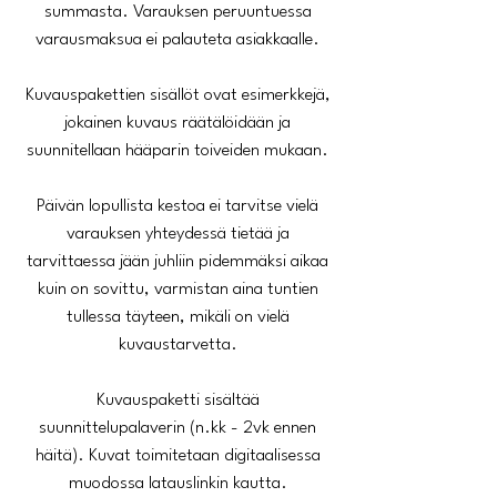
summasta. Varauksen peruuntuessa
varausmaksua ei palauteta asiakkaalle.
Kuvauspakettien sisällöt ovat esimerkkejä,
jokainen kuvaus räätälöidään ja
suunnitellaan hääparin toiveiden mukaan.
Päivän lopullista kestoa ei tarvitse vielä
varauksen yhteydessä tietää ja
tarvittaessa jään juhliin pidemmäksi aikaa
kuin on sovittu, varmistan aina tuntien
tullessa täyteen, mikäli on vielä
kuvaustarvetta.
Kuvauspaketti sisältää
suunnittelupalaverin (n.kk - 2vk ennen
häitä). Kuvat toimitetaan digitaalisessa
muodossa latauslinkin kautta.